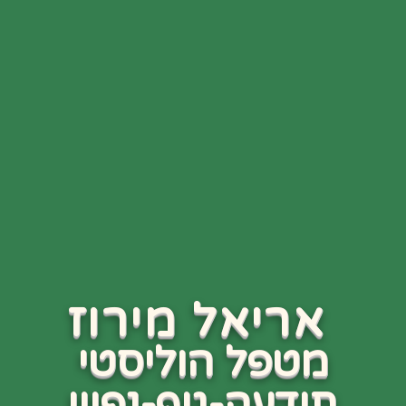
אריאל מירוז
מטפל הוליסטי
תודעה-גוף-נפש